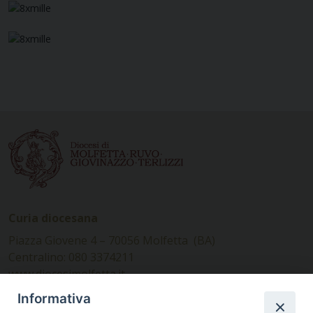
Curia diocesana
Piazza Giovene 4 – 70056 Molfetta (BA)
Centralino: 080 3374211
www.diocesimolfetta.it –
diocesimolfetta@pec.chiesacattolica.it
Informativa