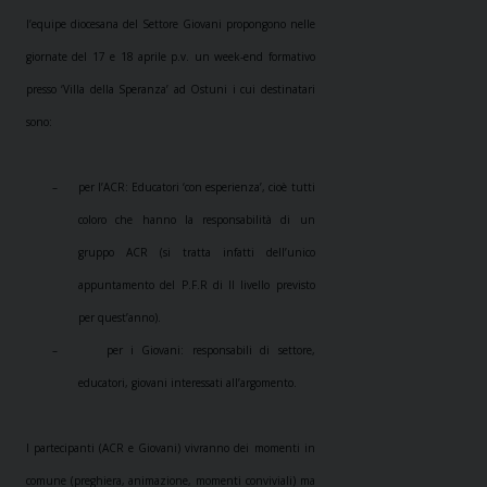
l’equipe diocesana del Settore Giovani propongono nelle
giornate del 17 e 18 aprile p.v. un week-end formativo
presso ‘Villa della Speranza’ ad Ostuni i cui destinatari
sono:
–
per l’ACR: Educatori ‘con esperienza’, cioè tutti
coloro che hanno la responsabilità di un
gruppo ACR (si tratta infatti dell’unico
appuntamento del P.F.R di II livello previsto
per quest’anno).
–
per i Giovani: responsabili di settore,
educatori, giovani interessati all’argomento.
I partecipanti (ACR e Giovani) vivranno dei momenti in
comune (preghiera, animazione, momenti conviviali) ma