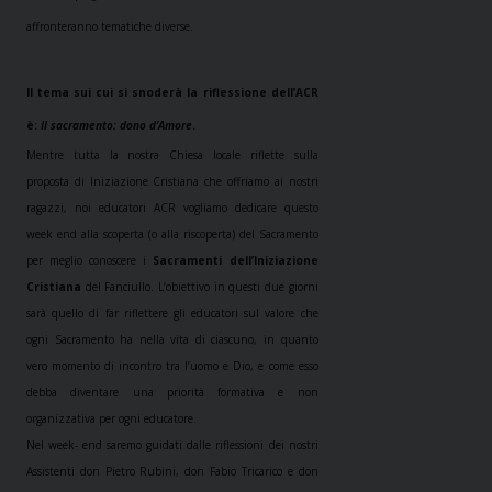
affronteranno tematiche diverse.
Il tema sui cui si snoderà la riflessione dell’ACR
è:
Il sacramento: dono d’Amore
.
Mentre tutta la nostra Chiesa locale riflette sulla
proposta di Iniziazione Cristiana che offriamo ai nostri
ragazzi, noi educatori ACR vogliamo dedicare questo
week end alla scoperta (o alla riscoperta) del Sacramento
per meglio conoscere i
Sacramenti dell’Iniziazione
Cristiana
del Fanciullo. L’obiettivo in questi due giorni
sarà quello di far riflettere gli educatori sul valore che
ogni Sacramento ha nella vita di ciascuno, in quanto
vero momento di incontro tra l’uomo e Dio, e come esso
debba diventare una priorità formativa e non
organizzativa per ogni educatore.
Nel week- end saremo guidati dalle riflessioni dei nostri
Assistenti don Pietro Rubini, don Fabio Tricarico e don