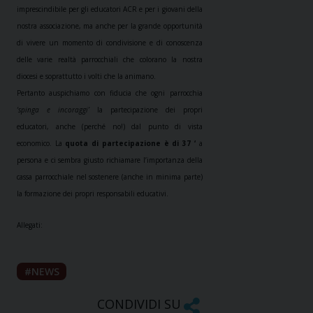
imprescindibile per gli educatori ACR e per i giovani della
nostra associazione, ma anche per la grande opportunità
di vivere un momento di condivisione e di conoscenza
delle varie realtà parrocchiali che colorano la nostra
diocesi e soprattutto i volti che la animano.
Pertanto auspichiamo con fiducia che ogni parrocchia
‘spinga e incoraggi’
la partecipazione dei propri
educatori, anche (perché no!) dal punto di vista
economico. La
quota di partecipazione è di 37 ‘
a
persona e ci sembra giusto richiamare l’importanza della
cassa parrocchiale nel sostenere (anche in minima parte)
la formazione dei propri responsabili educativi.
Allegati:
NEWS
CONDIVIDI SU