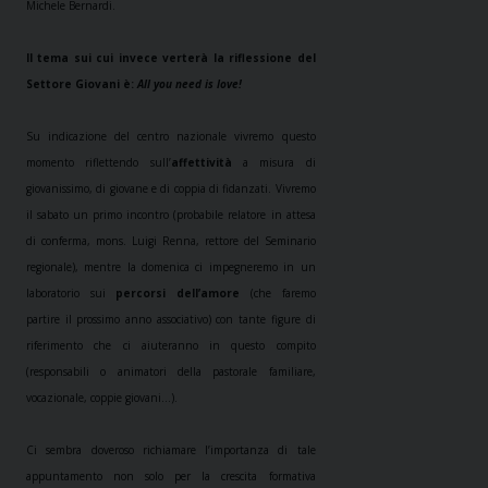
Michele Bernardi.
Il tema sui cui invece verterà la riflessione del
Settore Giovani è:
All you need is love!
Su indicazione del centro nazionale vivremo questo
momento riflettendo sull’
affettività
a misura di
giovanissimo, di giovane e di coppia di fidanzati. Vivremo
il sabato un primo incontro (probabile relatore in attesa
di conferma, mons. Luigi Renna, rettore del Seminario
regionale), mentre la domenica ci impegneremo in un
laboratorio sui
percorsi dell’amore
(che faremo
partire il prossimo anno associativo) con tante figure di
riferimento che ci aiuteranno in questo compito
(responsabili o animatori della pastorale familiare,
vocazionale, coppie giovani…).
Ci sembra doveroso richiamare l’importanza di tale
appuntamento non solo per la crescita formativa