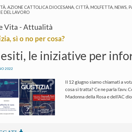
ITÀ
,
AZIONE CATTOLICA DIOCESANA
,
CITTÀ
,
MOLFETTA
,
NEWS
,
P
 E DEL LAVORO
e Vita - Attualità
zia, sì o no per cosa?
uesiti, le iniziative per inf
NO 2022
Il 12 giugno siamo chiamati a vota
cosa si tratta? Ce ne parla l’avv.
Madonna della Rosa e dell’AC di