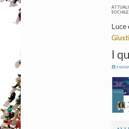
ATTUAL
SOCIALE
Luce 
Giusti
I q
2 GIUG