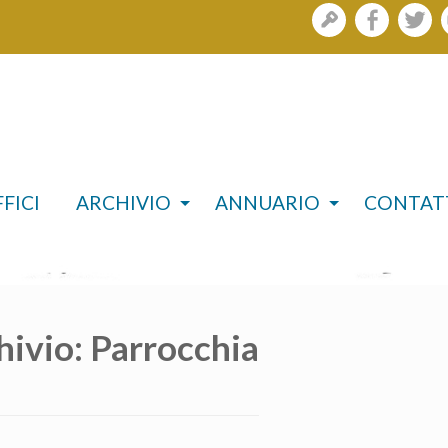
gestione
facebook
twi
Skip
to
content
FICI
ARCHIVIO
ANNUARIO
CONTAT
hivio:
Parrocchia