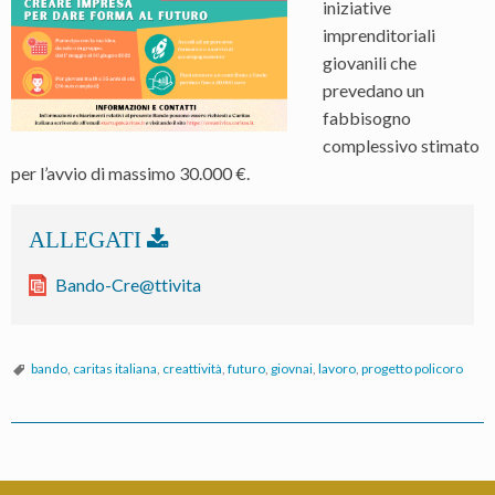
iniziative
imprenditoriali
giovanili che
prevedano un
fabbisogno
complessivo stimato
per l’avvio di massimo 30.000 €.
Bando-Cre@ttivita
bando
,
caritas italiana
,
creattività
,
futuro
,
giovnai
,
lavoro
,
progetto policoro
P
o