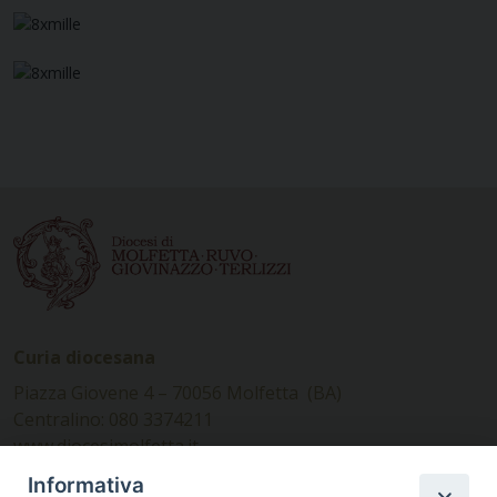
Curia diocesana
Piazza Giovene 4 – 70056 Molfetta (BA)
Centralino: 080 3374211
www.diocesimolfetta.it –
diocesimolfetta@pec.chiesacattolica.it
Informativa