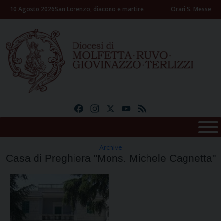
Skip
10 Agosto 2026
San Lorenzo, diacono e martire
Orari S. Messe
to
content
Facebook
Instagram
X
YouTube
Feed
Archive
Casa di Preghiera "Mons. Michele Cagnetta"