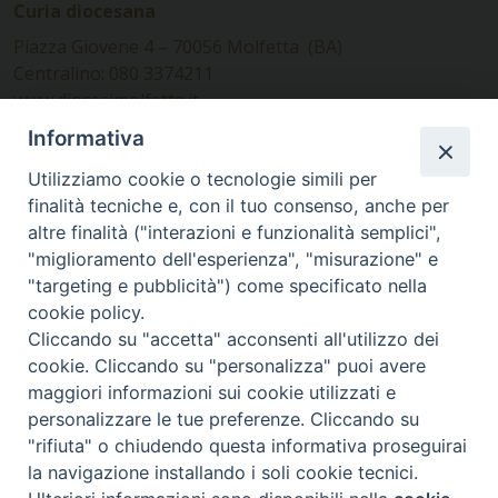
Curia diocesana
Piazza Giovene 4 – 70056 Molfetta (BA)
Centralino: 080 3374211
www.diocesimolfetta.it –
diocesimolfetta@pec.chiesacattolica.it
Informativa
Utilizziamo cookie o tecnologie simili per
Ufficio Comunicazioni sociali
finalità tecniche e, con il tuo consenso, anche per
altre finalità ("interazioni e funzionalità semplici",
Piazza Giovene 4 – 70056 Molfetta (BA)
"miglioramento dell'esperienza", "misurazione" e
comunicazionisociali@diocesimolfetta.it
"targeting e pubblicità") come specificato nella
cookie policy.
Cliccando su "accetta" acconsenti all'utilizzo dei
SEGUICI SU
cookie. Cliccando su "personalizza" puoi avere
Facebook
Instagram
X
YouTube
Feed
maggiori informazioni sui cookie utilizzati e
personalizzare le tue preferenze. Cliccando su
Privacy Policy - trasparenza
"rifiuta" o chiudendo questa informativa proseguirai
la navigazione installando i soli cookie tecnici.
© 2016 - 2026 Diocesi Molfetta Ruvo Giovinazzo Terlizzi