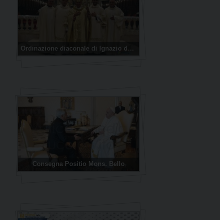
Ordinazione diaconale di Ignazio de Nichilo e Massimiliano De Silvio
Consegna Positio Mons. Bello