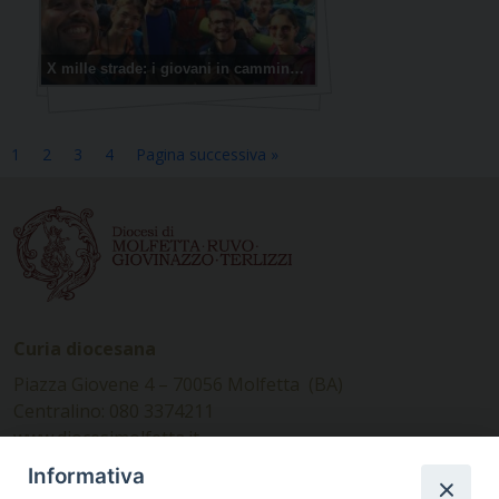
X mille strade: i giovani in cammino verso Roma
1
2
3
4
Pagina successiva »
Curia diocesana
Piazza Giovene 4 – 70056 Molfetta (BA)
Centralino: 080 3374211
www.diocesimolfetta.it –
diocesimolfetta@pec.chiesacattolica.it
Informativa