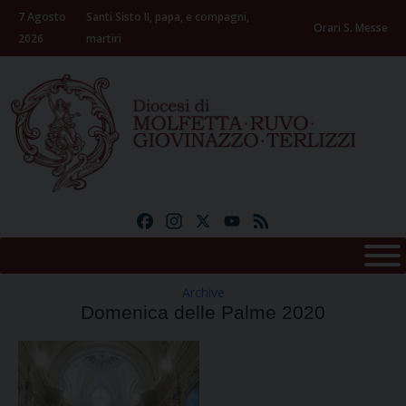
Skip
7 Agosto
Santi Sisto II, papa, e compagni,
to
Orari S. Messe
2026
martiri
content
Facebook
Instagram
X
YouTube
Feed
Archive
Domenica delle Palme 2020