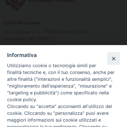
Curia diocesana
Piazza Giovene 4 – 70056 Molfetta (BA)
Centralino: 080 3374211
www.diocesimolfetta.it –
diocesimolfetta@pec.chiesacattolica.it
Informativa
Utilizziamo cookie o tecnologie simili per
Ufficio Comunicazioni sociali
finalità tecniche e, con il tuo consenso, anche per
altre finalità ("interazioni e funzionalità semplici",
Piazza Giovene 4 – 70056 Molfetta (BA)
"miglioramento dell'esperienza", "misurazione" e
comunicazionisociali@diocesimolfetta.it
"targeting e pubblicità") come specificato nella
cookie policy.
Cliccando su "accetta" acconsenti all'utilizzo dei
SEGUICI SU
cookie. Cliccando su "personalizza" puoi avere
Facebook
Instagram
X
YouTube
Feed
maggiori informazioni sui cookie utilizzati e
personalizzare le tue preferenze. Cliccando su