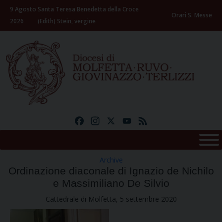
Skip
9 Agosto
Santa Teresa Benedetta della Croce
to
Orari S. Messe
2026
(Edith) Stein, vergine
content
Facebook
Instagram
X
YouTube
Feed
Archive
Ordinazione diaconale di Ignazio de Nichilo
e Massimiliano De Silvio
Cattedrale di Molfetta, 5 settembre 2020