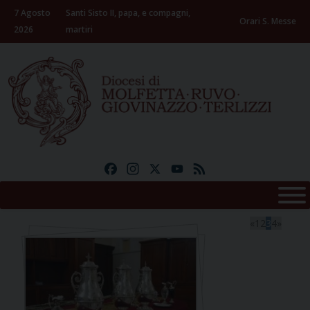
Skip
7 Agosto
Santi Sisto II, papa, e compagni,
to
Orari S. Messe
2026
martiri
content
Facebook
Instagram
X
YouTube
Feed
«
1
2
3
4
»