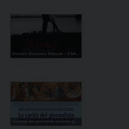
Incontro diocesano fidanzati – 8 febbraio 2015
Giornata dei giornalisti. Incontro giornalisti 24/01/2015 Ex Convento Domenicano Ruvo