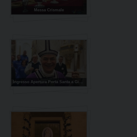
Messa Crismale
Ingresso Apertura Porta Santa a Giovinazzo (foto: Ditillo – Mottola)