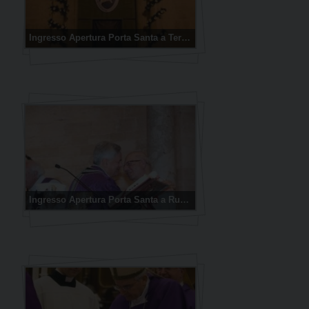
Ingresso Apertura Porta Santa a Terlizi (foto: Angarano-D’Elia-Tesoro-Capurso)
Ingresso Apertura Porta Santa a Ruvo di Puglia (foto: C. Cioce)