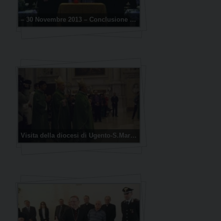
– 30 Novembre 2013 – Conclusione della fase diocesana del Processo di Canonizzazione del Servo di Dio don Tonino Bello
Visita della diocesi di Ugento-S.Maria di Leuca a Molfetta, 2012