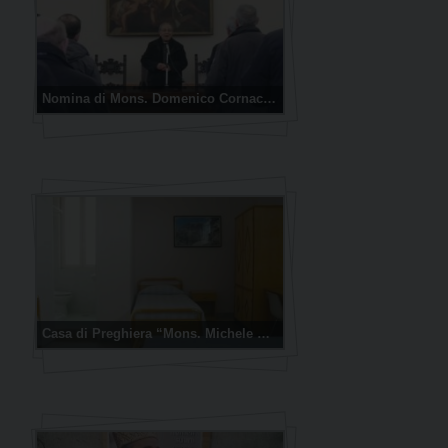
Nomina di Mons. Domenico Cornacchia, Vescovo di Molfetta-Ruvo-Giovinazzo-Terlizzi
Casa di Preghiera “Mons. Michele Cagnetta”