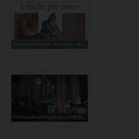
Convegno Pastorale diocesano – Giugno 2015
C:\Users\Utente\Documents\COMUNICAZIONI SOCIALI\FOTO GALLERY\La Croce di S.Damiano e la Statua della Madonna di Loreto in diocesi, verso Cracovia