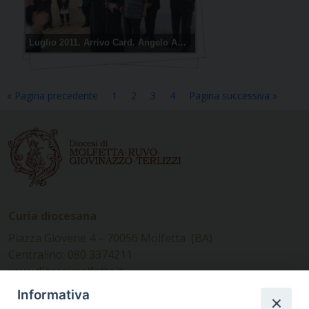
Luglio 2011. Arrivo Card. Angelo Amato a Molfetta
« Pagina precedente
1
2
3
4
Pagina successiva »
Curia diocesana
Piazza Giovene 4 – 70056 Molfetta (BA)
Centralino: 080 3374211
www.diocesimolfetta.it –
diocesimolfetta@pec.chiesacattolica.it
Informativa