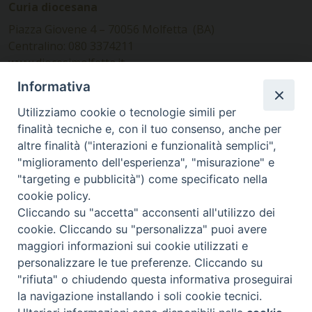
Curia diocesana
Piazza Giovene 4 – 70056 Molfetta (BA)
Centralino: 080 3374211
www.diocesimolfetta.it –
diocesimolfetta@pec.chiesacattolica.it
Informativa
Utilizziamo cookie o tecnologie simili per
Ufficio Comunicazioni sociali
finalità tecniche e, con il tuo consenso, anche per
altre finalità ("interazioni e funzionalità semplici",
Piazza Giovene 4 – 70056 Molfetta (BA)
"miglioramento dell'esperienza", "misurazione" e
comunicazionisociali@diocesimolfetta.it
"targeting e pubblicità") come specificato nella
cookie policy.
Cliccando su "accetta" acconsenti all'utilizzo dei
SEGUICI SU
cookie. Cliccando su "personalizza" puoi avere
Facebook
Instagram
X
YouTube
Feed
maggiori informazioni sui cookie utilizzati e
personalizzare le tue preferenze. Cliccando su
Privacy Policy - trasparenza
"rifiuta" o chiudendo questa informativa proseguirai
la navigazione installando i soli cookie tecnici.
© 2016 - 2026 Diocesi Molfetta Ruvo Giovinazzo Terlizzi