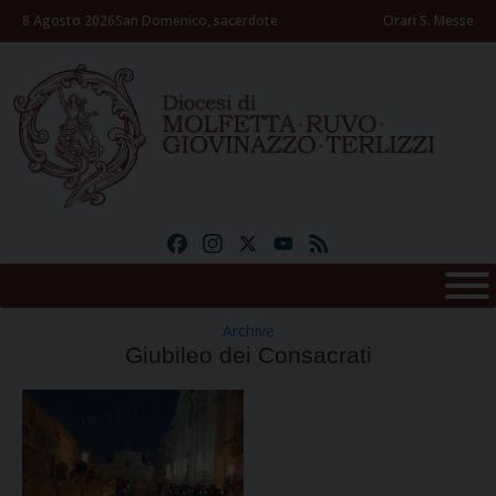
Skip
8 Agosto 2026
San Domenico, sacerdote
Orari S. Messe
to
content
Facebook
Instagram
X
YouTube
Feed
Archive
Giubileo dei Consacrati