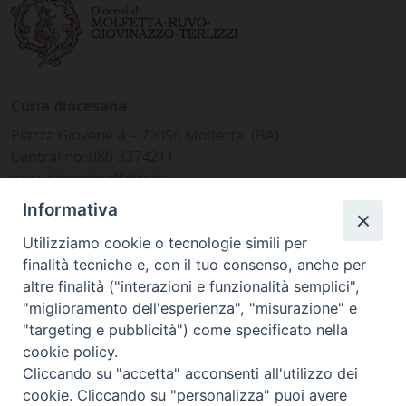
Curia diocesana
Piazza Giovene 4 – 70056 Molfetta (BA)
Centralino: 080 3374211
www.diocesimolfetta.it –
diocesimolfetta@pec.chiesacattolica.it
Informativa
Utilizziamo cookie o tecnologie simili per
Ufficio Comunicazioni sociali
finalità tecniche e, con il tuo consenso, anche per
altre finalità ("interazioni e funzionalità semplici",
Piazza Giovene 4 – 70056 Molfetta (BA)
"miglioramento dell'esperienza", "misurazione" e
comunicazionisociali@diocesimolfetta.it
"targeting e pubblicità") come specificato nella
cookie policy.
Cliccando su "accetta" acconsenti all'utilizzo dei
SEGUICI SU
cookie. Cliccando su "personalizza" puoi avere
Facebook
Instagram
X
YouTube
Feed