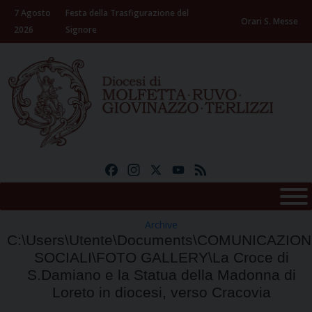
Skip
7 Agosto
Festa della Trasfigurazione del
to
Orari S. Messe
2026
Signore
content
Facebook
Instagram
X
YouTube
Feed
Archive
C:\Users\Utente\Documents\COMUNICAZION
SOCIALI\FOTO GALLERY\La Croce di
S.Damiano e la Statua della Madonna di
Loreto in diocesi, verso Cracovia