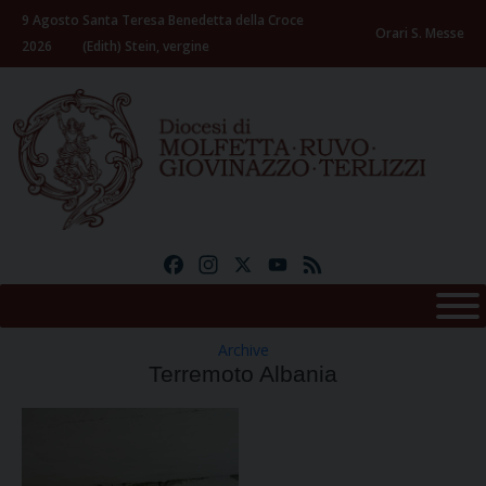
Skip
9 Agosto
Santa Teresa Benedetta della Croce
to
Orari S. Messe
2026
(Edith) Stein, vergine
content
Facebook
Instagram
X
YouTube
Feed
Archive
Terremoto Albania