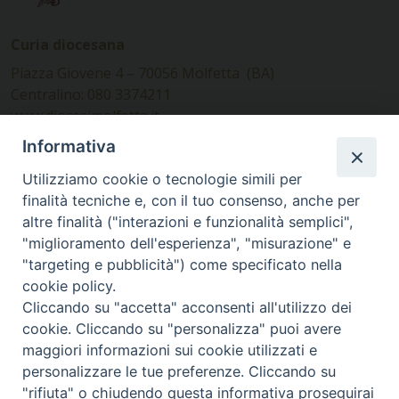
Curia diocesana
Piazza Giovene 4 – 70056 Molfetta (BA)
Centralino: 080 3374211
www.diocesimolfetta.it –
diocesimolfetta@pec.chiesacattolica.it
Informativa
Utilizziamo cookie o tecnologie simili per
Ufficio Comunicazioni sociali
finalità tecniche e, con il tuo consenso, anche per
altre finalità ("interazioni e funzionalità semplici",
Piazza Giovene 4 – 70056 Molfetta (BA)
"miglioramento dell'esperienza", "misurazione" e
comunicazionisociali@diocesimolfetta.it
"targeting e pubblicità") come specificato nella
cookie policy.
Cliccando su "accetta" acconsenti all'utilizzo dei
SEGUICI SU
cookie. Cliccando su "personalizza" puoi avere
Facebook
Instagram
X
YouTube
Feed
maggiori informazioni sui cookie utilizzati e
personalizzare le tue preferenze. Cliccando su
Privacy Policy - trasparenza
"rifiuta" o chiudendo questa informativa proseguirai