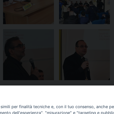
imili per finalità tecniche e, con il tuo consenso, anche per 
amento dell'esperienza", "misurazione" e "targeting e pubbli