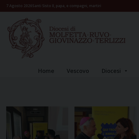
Skip
7 Agosto 2026
Santi Sisto II, papa, e compagni, martiri
to
content
Home
Vescovo
Diocesi