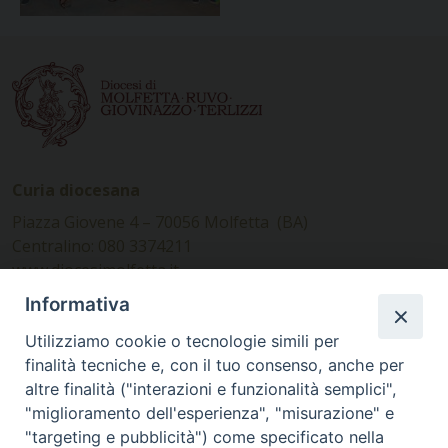
Curia diocesana
Piazza Giovene 4 – 70056 Molfetta (BA)
Centralino: 080 3374211
www.diocesimolfetta.it –
diocesimolfetta@pec.chiesacattolica.it
Informativa
Utilizziamo cookie o tecnologie simili per
Ufficio Comunicazioni sociali
finalità tecniche e, con il tuo consenso, anche per
altre finalità ("interazioni e funzionalità semplici",
Piazza Giovene 4 – 70056 Molfetta (BA)
"miglioramento dell'esperienza", "misurazione" e
comunicazionisociali@diocesimolfetta.it
"targeting e pubblicità") come specificato nella