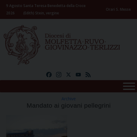
Skip
9 Agosto
Santa Teresa Benedetta della Croce
to
Orari S. Messe
2026
(Edith) Stein, vergine
content
Facebook
Instagram
X
YouTube
Feed
Archive
Mandato ai giovani pellegrini