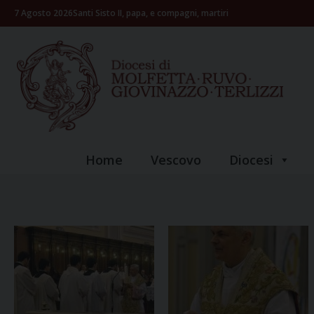
Skip
7 Agosto 2026
Santi Sisto II, papa, e compagni, martiri
to
content
Home
Vescovo
Diocesi