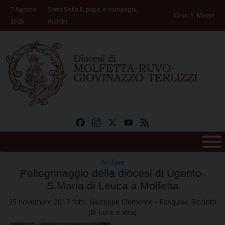
Skip
7 Agosto
Santi Sisto II, papa, e compagni,
to
Orari S. Messe
2026
martiri
content
Facebook
Instagram
X
YouTube
Feed
Archive
Pellegrinaggio della diocesi di Ugento-
S.Maria di Leuca a Molfetta
25 novembre 2017 foto: Giuseppe Clemente - Pasquale Ricciotti
(© Luce e Vita)