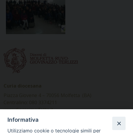
Curia diocesana
Piazza Giovene 4 – 70056 Molfetta (BA)
Centralino: 080 3374211
www.diocesimolfetta.it –
diocesimolfetta@pec.chiesacattolica.it
Informativa
Utilizziamo cookie o tecnologie simili per