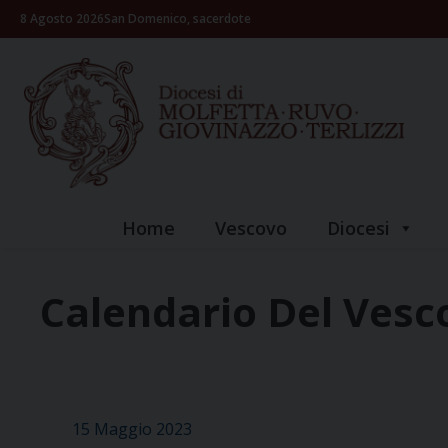
Skip
8 Agosto 2026
San Domenico, sacerdote
to
content
Home
Vescovo
Diocesi
Calendario Del Vesc
15 Maggio 2023