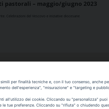
i pastorali – maggio/giugno 2023
ente. Celebrazioni del Vescovo e iniziative diocesane
imili per finalità tecniche e, con il tuo consenso, anche per 
amento dell'esperienza", "misurazione" e "targeting e pubbli
Ufficio Comunicazioni sociali
Piazza Giovene 4 – 70056 Molfetta (BA)
i all'utilizzo dei cookie. Cliccando su "personalizza" puoi
comunicazionisociali@diocesimolfetta.it
re le tue preferenze. Cliccando su "rifiuta" o chiudendo que