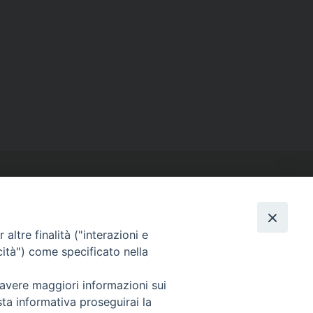
altre finalità ("interazioni e
cità") come specificato nella
SEGUICI SU
Facebook
Instagram
X
YouTube
Feed
 avere maggiori informazioni sui
sta informativa proseguirai la