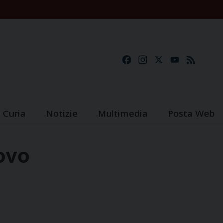
Facebook
Instagram
X
YouTube
Feed
Curia
Notizie
Multimedia
Posta Web
ovo