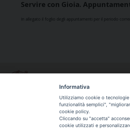
Servire con Gioia. Appuntament
In allegato il foglio degli appuntamenti per il periodo corr
Informativa
Utilizziamo cookie o tecnologie s
funzionalità semplici", "miglior
Curia diocesana
cookie policy.
Piazza Giovene 4 – 70056 Molfetta (BA)
Cliccando su "accetta" acconsent
Centralino: 080 3374211
cookie utilizzati e personalizza