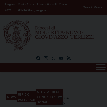
Skip
9 Agosto
Santa Teresa Benedetta della Croce
to
Orari S. Messe
2026
(Edith) Stein, vergine
content
Facebook
Instagram
X
YouTube
Feed
9
UFFICIO PER LE
UFFICIO
Agosto
NEWS
COMUNICAZIONI
PASTORALE
SOCIALI
2026