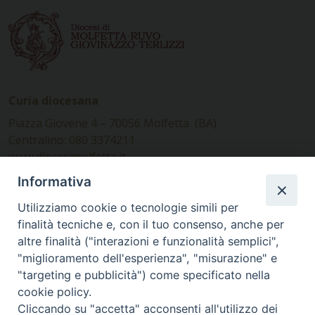
Curia diocesana
Piazza Giovene 4 – 70056 Molfetta (BA)
Centralino: 080 3374211
www.diocesimolfetta.it –
diocesimolfetta@pec.chiesacattolica.it
Informativa
Utilizziamo cookie o tecnologie simili per
Ufficio Comunicazioni sociali
finalità tecniche e, con il tuo consenso, anche per
altre finalità ("interazioni e funzionalità semplici",
Piazza Giovene 4 – 70056 Molfetta (BA)
"miglioramento dell'esperienza", "misurazione" e
comunicazionisociali@diocesimolfetta.it
"targeting e pubblicità") come specificato nella
cookie policy.
Cliccando su "accetta" acconsenti all'utilizzo dei
SEGUICI SU