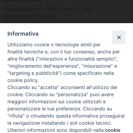
Piazza Giovene 4 – 70056 Molfetta (BA)
Centralino: 080 3374211
www.diocesimolfetta.it –
diocesimolfetta@pec.chiesacattolica.it
Informativa
Utilizziamo cookie o tecnologie simili per
Ufficio Comunicazioni sociali
finalità tecniche e, con il tuo consenso, anche per
altre finalità ("interazioni e funzionalità semplici",
Piazza Giovene 4 – 70056 Molfetta (BA)
"miglioramento dell'esperienza", "misurazione" e
comunicazionisociali@diocesimolfetta.it
"targeting e pubblicità") come specificato nella
cookie policy.
Cliccando su "accetta" acconsenti all'utilizzo dei
SEGUICI SU
cookie. Cliccando su "personalizza" puoi avere
Facebook
Instagram
X
YouTube
Feed
maggiori informazioni sui cookie utilizzati e
personalizzare le tue preferenze. Cliccando su
Privacy Policy - trasparenza
"rifiuta" o chiudendo questa informativa proseguirai
la navigazione installando i soli cookie tecnici.
© 2016 - 2026 Diocesi Molfetta Ruvo Giovinazzo Terlizzi
Ulteriori informazioni sono disponibili nella
cookie
Preferenze Cookie