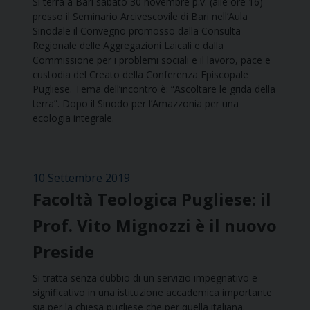
Si terrà a Bari sabato 30 novembre p.v. (alle ore 16)
presso il Seminario Arcivescovile di Bari nell’Aula
Sinodale il Convegno promosso dalla Consulta
Regionale delle Aggregazioni Laicali e dalla
Commissione per i problemi sociali e il lavoro, pace e
custodia del Creato della Conferenza Episcopale
Pugliese. Tema dell’incontro è: “Ascoltare le grida della
terra”. Dopo il Sinodo per l’Amazzonia per una
ecologia integrale.
10 Settembre 2019
Facoltà Teologica Pugliese: il
Prof. Vito Mignozzi è il nuovo
Preside
Si tratta senza dubbio di un servizio impegnativo e
significativo in una istituzione accademica importante
sia per la chiesa pugliese che per quella italiana.