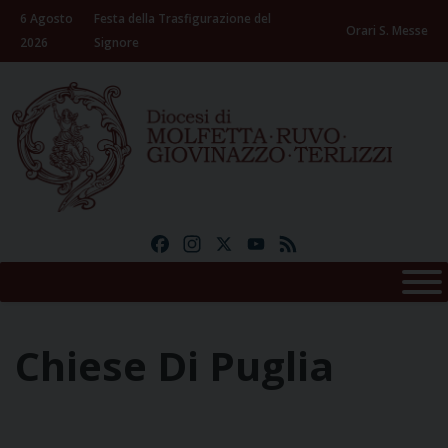
Skip
6 Agosto
Festa della Trasfigurazione del
to
Orari S. Messe
2026
Signore
content
Facebook
Instagram
X
YouTube
Feed
Chiese Di Puglia