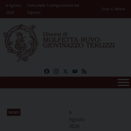
Skip
6 Agosto
Festa della Trasfigurazione del
to
Orari S. Messe
2026
Signore
content
Facebook
Instagram
X
YouTube
Feed
6
NEWS
Agosto
2026