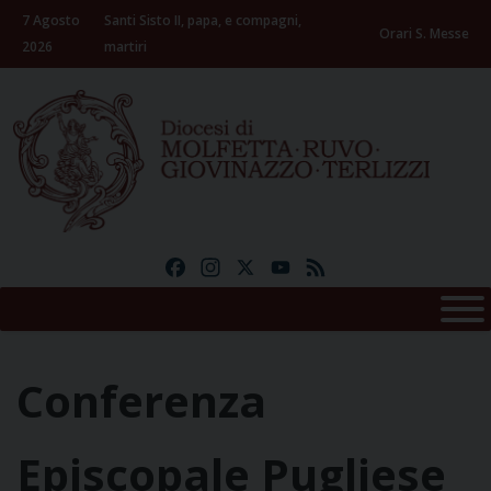
Skip
7 Agosto
Santi Sisto II, papa, e compagni,
to
Orari S. Messe
2026
martiri
content
Facebook
Instagram
X
YouTube
Feed
Conferenza
Episcopale Pugliese