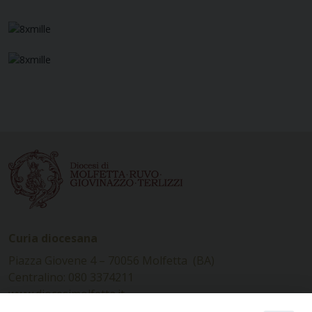
Curia diocesana
Piazza Giovene 4 – 70056 Molfetta (BA)
Centralino: 080 3374211
www.diocesimolfetta.it –
diocesimolfetta@pec.chiesacattolica.it