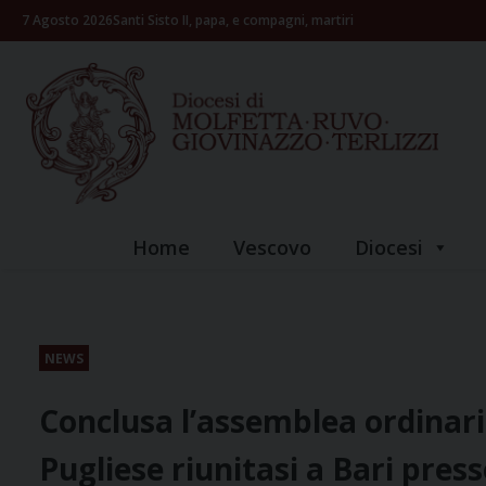
Skip
7 Agosto 2026
Santi Sisto II, papa, e compagni, martiri
to
content
Home
Vescovo
Diocesi
NEWS
Conclusa l’assemblea ordinari
Pugliese riunitasi a Bari presso