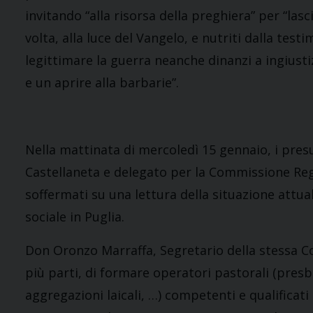
invitando “alla risorsa della preghiera” per “las
volta, alla luce del Vangelo, e nutriti dalla tes
legittimare la guerra neanche dinanzi a ingiusti
e un aprire alla barbarie”.
Nella mattinata di mercoledì 15 gennaio, i presu
Castellaneta e delegato per la Commissione Reg
soffermati su una lettura della situazione attu
sociale in Puglia.
Don Oronzo Marraffa, Segretario della stessa C
più parti, di formare operatori pastorali (presbi
aggregazioni laicali, …) competenti e qualificat