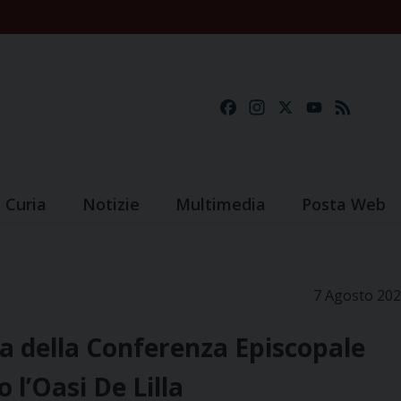
Facebook
Instagram
X
YouTube
Feed
Curia
Notizie
Multimedia
Posta Web
7 Agosto 20
a della Conferenza Episcopale
 l’Oasi De Lilla