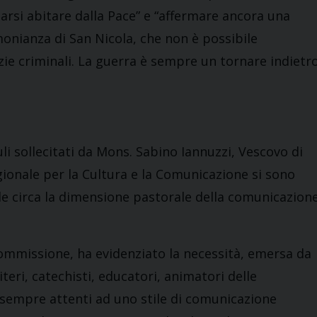
ciarsi abitare dalla Pace” e “affermare ancora una
timonianza di San Nicola, che non è possibile
zie criminali. La guerra è sempre un tornare indietr
li sollecitati da Mons. Sabino Iannuzzi, Vescovo di
ionale per la Cultura e la Comunicazione si sono
ale circa la dimensione pastorale della comunicazion
ommissione, ha evidenziato la necessità, emersa da
teri, catechisti, educatori, animatori delle
i sempre attenti ad uno stile di comunicazione