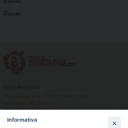
Curia diocesana
Piazza Giovene 4 – 70056 Molfetta (BA)
Centralino: 080 3374211
www.diocesimolfetta.it –
diocesimolfetta@pec.chiesacattolica.it
Informativa