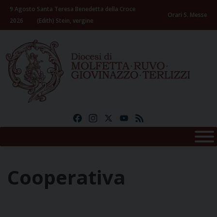
Skip
9 Agosto
Santa Teresa Benedetta della Croce
to
Orari S. Messe
2026
(Edith) Stein, vergine
content
Facebook
Instagram
X
YouTube
Feed
Cooperativa