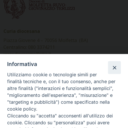
Curia diocesana
Piazza Giovene 4 – 70056 Molfetta (BA)
Centralino: 080 3374211
www.diocesimolfetta.it –
diocesimolfetta@pec.chiesacattolica.it
Informativa
Utilizziamo cookie o tecnologie simili per
Ufficio Comunicazioni sociali
finalità tecniche e, con il tuo consenso, anche per
altre finalità ("interazioni e funzionalità semplici",
Piazza Giovene 4 – 70056 Molfetta (BA)
"miglioramento dell'esperienza", "misurazione" e
comunicazionisociali@diocesimolfetta.it
"targeting e pubblicità") come specificato nella
cookie policy.
Cliccando su "accetta" acconsenti all'utilizzo dei
SEGUICI SU
cookie. Cliccando su "personalizza" puoi avere
Facebook
Instagram
X
YouTube
Feed