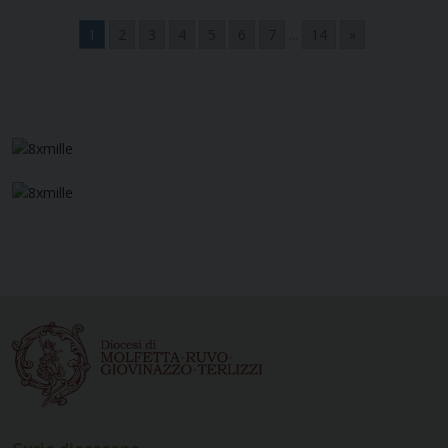
1
2
3
4
5
6
7
...
14
»
Navigazione
articoli