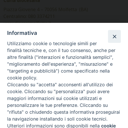
Curia diocesana
Piazza Giovene 4 – 70056 Molfetta (BA)
Centralino: 080 3374211
www.diocesimolfetta.it –
diocesimolfetta@pec.chiesacattolica.it
Informativa
Utilizziamo cookie o tecnologie simili per
Ufficio Comunicazioni sociali
finalità tecniche e, con il tuo consenso, anche per
altre finalità ("interazioni e funzionalità semplici",
Piazza Giovene 4 – 70056 Molfetta (BA)
"miglioramento dell'esperienza", "misurazione" e
comunicazionisociali@diocesimolfetta.it
"targeting e pubblicità") come specificato nella
cookie policy.
Cliccando su "accetta" acconsenti all'utilizzo dei
SEGUICI SU
cookie. Cliccando su "personalizza" puoi avere
Facebook
Instagram
X
YouTube
Feed
maggiori informazioni sui cookie utilizzati e
personalizzare le tue preferenze. Cliccando su
Privacy Policy - trasparenza
"rifiuta" o chiudendo questa informativa proseguirai
la navigazione installando i soli cookie tecnici.
© 2016 - 2026 Diocesi Molfetta Ruvo Giovinazzo Terlizzi
Ulteriori informazioni sono disponibili nella
cookie
Preferenze Cookie