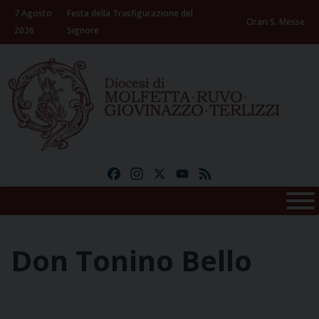
Skip
7 Agosto
Festa della Trasfigurazione del
to
Orari S. Messe
2026
Signore
content
Facebook
Instagram
X
YouTube
Feed
Don Tonino Bello