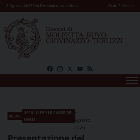
Skip
8 Agosto 2026
San Domenico, sacerdote
Orari S. Messe
to
content
Facebook
Instagram
X
YouTube
Feed
8
UFFICIO PER LE CAUSE DEI
NEWS
Agosto
SANTI
2026
Presentazione del