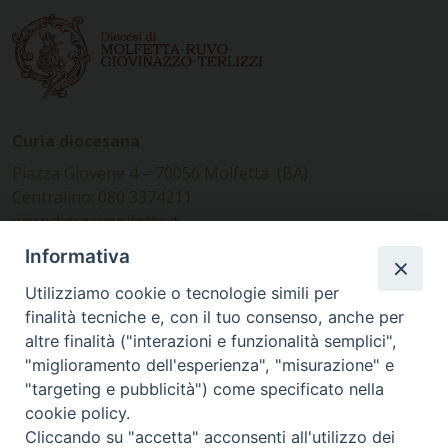
Curia diocesana
Piazza Giovene 4 – 70056 Molfetta (BA)
Centralino: 080 3374211
www.diocesimolfetta.it –
diocesimolfetta@pec.chiesacattolica.it
Informativa
Utilizziamo cookie o tecnologie simili per
Ufficio Comunicazioni sociali
finalità tecniche e, con il tuo consenso, anche per
altre finalità ("interazioni e funzionalità semplici",
Piazza Giovene 4 – 70056 Molfetta (BA)
"miglioramento dell'esperienza", "misurazione" e
comunicazionisociali@diocesimolfetta.it
"targeting e pubblicità") come specificato nella
cookie policy.
Cliccando su "accetta" acconsenti all'utilizzo dei
SEGUICI SU