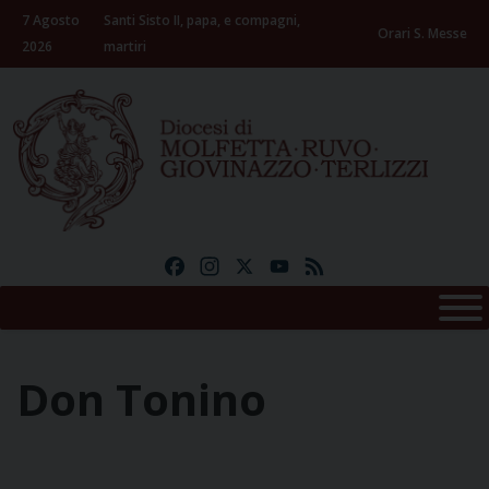
Skip
7 Agosto
Santi Sisto II, papa, e compagni,
to
Orari S. Messe
2026
martiri
content
Facebook
Instagram
X
YouTube
Feed
Don Tonino