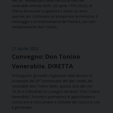
Nel 30° anniversario della nascita al cielo del
venerabile Antonio Bello (20 aprile 1993-2023), la
Chiesa diocesana si appresta a vivere un anno
speciale per continuare ad assaporare la memoria, il
messaggio e la testimonianza del Pastore, per tutti
semplicemente don Tonino.
21 Aprile 2022
Convegno: Don Tonino
Venerabile. DIRETTA
Proseguono gli eventi organizzati dalla diocesi, in
occasione del 29° anniversario del dies natalis del
venerabile don Tonino Bello, questa sera alle ore
19.30 in Cattedrale un covegno dal titolo “Don Tonino
Venerabile”, l’incontro permetterà di approfondire e
conoscere le virtù umane e cristiane del «vescovo con
il grembiule».