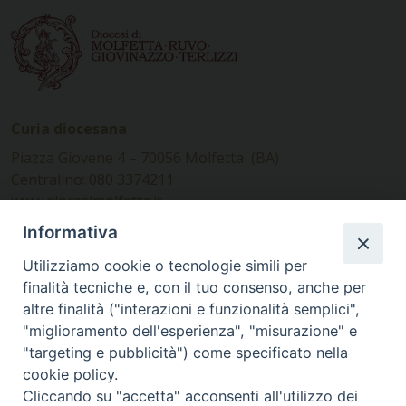
Curia diocesana
Piazza Giovene 4 – 70056 Molfetta (BA)
Centralino: 080 3374211
www.diocesimolfetta.it –
diocesimolfetta@pec.chiesacattolica.it
Informativa
Utilizziamo cookie o tecnologie simili per
Ufficio Comunicazioni sociali
finalità tecniche e, con il tuo consenso, anche per
altre finalità ("interazioni e funzionalità semplici",
Piazza Giovene 4 – 70056 Molfetta (BA)
"miglioramento dell'esperienza", "misurazione" e
comunicazionisociali@diocesimolfetta.it
"targeting e pubblicità") come specificato nella
cookie policy.
Cliccando su "accetta" acconsenti all'utilizzo dei
SEGUICI SU