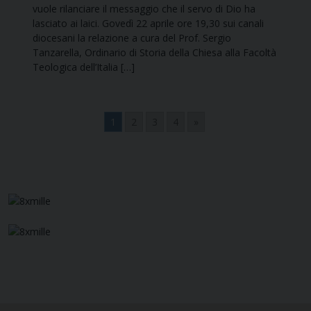
vuole rilanciare il messaggio che il servo di Dio ha
lasciato ai laici. Govedì 22 aprile ore 19,30 sui canali
diocesani la relazione a cura del Prof. Sergio
Tanzarella, Ordinario di Storia della Chiesa alla Facoltà
Teologica dell’Italia […]
1
2
3
4
»
Navigazione
articoli