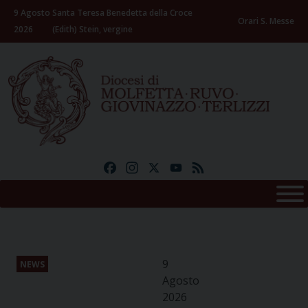
Skip
9 Agosto
Santa Teresa Benedetta della Croce
to
Orari S. Messe
2026
(Edith) Stein, vergine
content
Facebook
Instagram
X
YouTube
Feed
9
NEWS
Agosto
2026