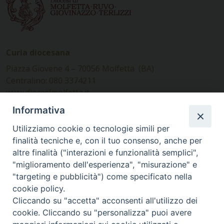
Curia diocesana
Piazza Giovene 4 – 70056 Molfetta (BA)
Centralino: 080 3374211
www.diocesimolfetta.it –
diocesimolfetta@pec.chiesacattolica.it
Informativa
Utilizziamo cookie o tecnologie simili per
Ufficio Comunicazioni sociali
finalità tecniche e, con il tuo consenso, anche per
altre finalità ("interazioni e funzionalità semplici",
Piazza Giovene 4 – 70056 Molfetta (BA)
"miglioramento dell'esperienza", "misurazione" e
comunicazionisociali@diocesimolfetta.it
"targeting e pubblicità") come specificato nella
cookie policy.
Cliccando su "accetta" acconsenti all'utilizzo dei
SEGUICI SU
cookie. Cliccando su "personalizza" puoi avere
Facebook
Instagram
X
YouTube
Feed