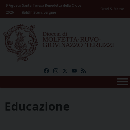
Skip
9 Agosto
Santa Teresa Benedetta della Croce
to
Orari S. Messe
2026
(Edith) Stein, vergine
content
Facebook
Instagram
X
YouTube
Feed
Educazione