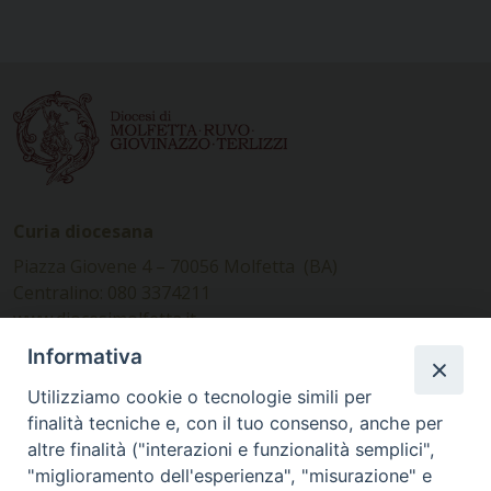
Curia diocesana
Piazza Giovene 4 – 70056 Molfetta (BA)
Centralino: 080 3374211
www.diocesimolfetta.it –
diocesimolfetta@pec.chiesacattolica.it
Informativa
Utilizziamo cookie o tecnologie simili per
Ufficio Comunicazioni sociali
finalità tecniche e, con il tuo consenso, anche per
altre finalità ("interazioni e funzionalità semplici",
Piazza Giovene 4 – 70056 Molfetta (BA)
"miglioramento dell'esperienza", "misurazione" e
comunicazionisociali@diocesimolfetta.it