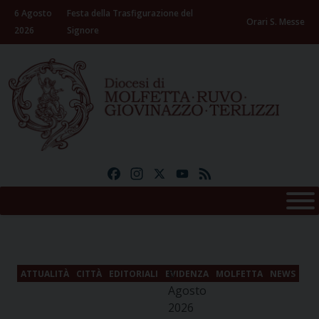
Skip
6 Agosto
Festa della Trasfigurazione del
to
Orari S. Messe
2026
Signore
content
Facebook
Instagram
X
YouTube
Feed
6
ATTUALITÀ
CITTÀ
EDITORIALI
EVIDENZA
MOLFETTA
NEWS
Agosto
2026