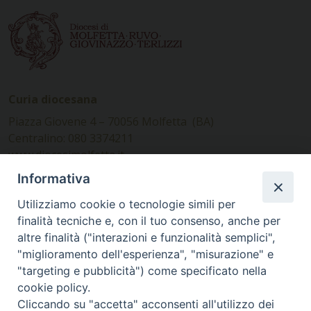
Curia diocesana
Piazza Giovene 4 – 70056 Molfetta (BA)
Centralino: 080 3374211
www.diocesimolfetta.it –
diocesimolfetta@pec.chiesacattolica.it
Informativa
Utilizziamo cookie o tecnologie simili per
Ufficio Comunicazioni sociali
finalità tecniche e, con il tuo consenso, anche per
altre finalità ("interazioni e funzionalità semplici",
Piazza Giovene 4 – 70056 Molfetta (BA)
"miglioramento dell'esperienza", "misurazione" e
comunicazionisociali@diocesimolfetta.it
"targeting e pubblicità") come specificato nella
cookie policy.
Cliccando su "accetta" acconsenti all'utilizzo dei
SEGUICI SU