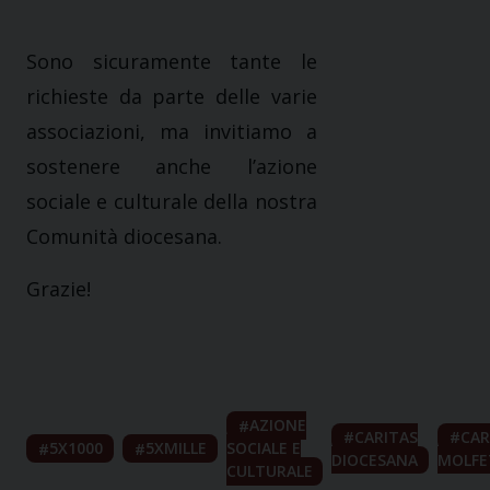
Sono sicuramente tante le
richieste da parte delle varie
associazioni, ma invitiamo a
sostenere anche l’azione
sociale e culturale della nostra
Comunità diocesana.
Grazie!
AZIONE
CARITAS
CAR
5X1000
5XMILLE
SOCIALE E
DIOCESANA
MOLFE
CULTURALE