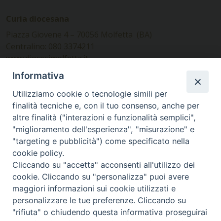
Curia diocesana
Piazza Giovene 4 – 70056 Molfetta (BA)
Centralino: 080 3374211
www.diocesimolfetta.it –
diocesimolfetta@pec.chiesacattolica.it
Informativa
Utilizziamo cookie o tecnologie simili per
Ufficio Comunicazioni sociali
finalità tecniche e, con il tuo consenso, anche per
altre finalità ("interazioni e funzionalità semplici",
Piazza Giovene 4 – 70056 Molfetta (BA)
"miglioramento dell'esperienza", "misurazione" e
comunicazionisociali@diocesimolfetta.it
"targeting e pubblicità") come specificato nella
cookie policy.
Cliccando su "accetta" acconsenti all'utilizzo dei
SEGUICI SU
cookie. Cliccando su "personalizza" puoi avere
Facebook
Instagram
X
YouTube
Feed
maggiori informazioni sui cookie utilizzati e
personalizzare le tue preferenze. Cliccando su
Privacy Policy - trasparenza
"rifiuta" o chiudendo questa informativa proseguirai