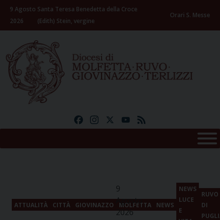
Skip
9 Agosto
Santa Teresa Benedetta della Croce
to
Orari S. Messe
2026
(Edith) Stein, vergine
content
Facebook
Instagram
X
YouTube
Feed
9
NEWS
RUVO
Agosto
LUCE
ATTUALITÀ
CITTÀ
GIOVINAZZO
MOLFETTA
NEWS
DI
E
2026
PUGLI