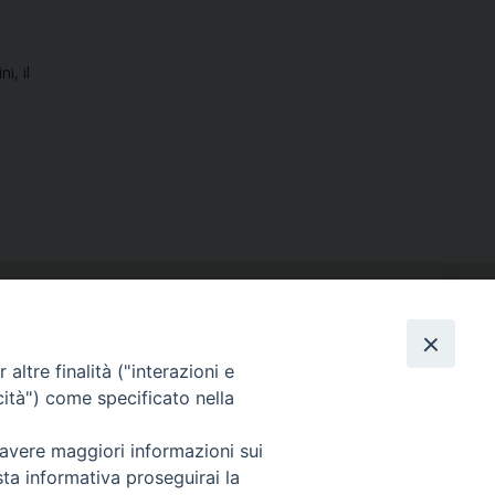
i, il
altre finalità ("interazioni e
cità") come specificato nella
SEGUICI SU
 avere maggiori informazioni sui
Facebook
Instagram
X
YouTube
Feed
sta informativa proseguirai la