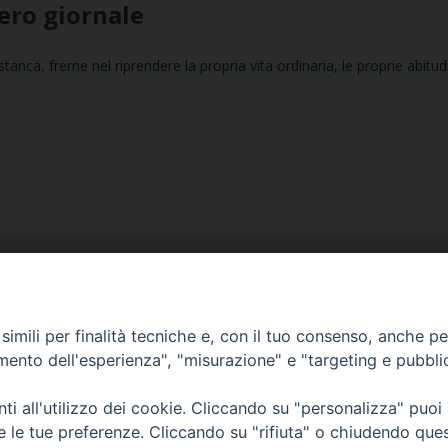
tero giornale
tanca, freme nel riprendere la propria vita ordinaria, le proprie abitudin
imili per finalità tecniche e, con il tuo consenso, anche per 
amento dell'esperienza", "misurazione" e "targeting e pubbli
Ufficio Comunicazioni sociali
i all'utilizzo dei cookie. Cliccando su "personalizza" puoi
Piazza Giovene 4 – 70056 Molfetta (BA)
re le tue preferenze. Cliccando su "rifiuta" o chiudendo que
comunicazionisociali@diocesimolfetta.it