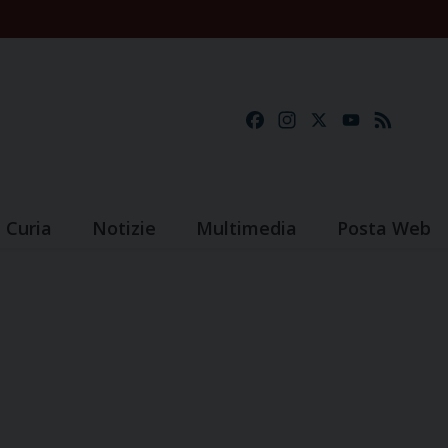
Facebook
Instagram
X
YouTube
Feed
Curia
Notizie
Multimedia
Posta Web