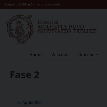
Skip
8 Agosto 2026
San Domenico, sacerdote
to
content
Home
Vescovo
Diocesi
Fase 2
25 Aprile 2020