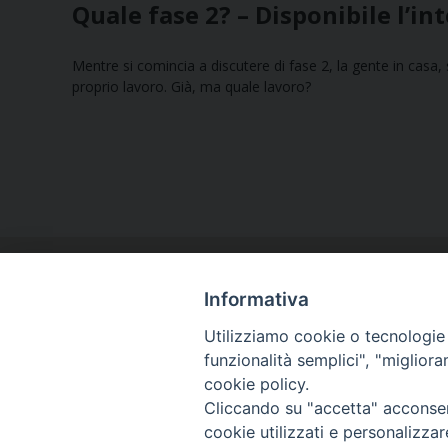
Quale fase 2? – Disponibile l’in
Mentre si comincia a discutere di fase 2, la gente in casa, s
proprio lavoro. Già, ma quale lavoro?
Informativa
Utilizziamo cookie o tecnologie s
funzionalità semplici", "miglior
cookie policy.
Curia diocesana
Cliccando su "accetta" acconsent
Piazza Giovene 4 – 70056 Molfetta (BA)
cookie utilizzati e personalizza
Centralino: 080 3374211