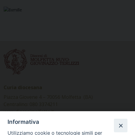
Curia diocesana
Piazza Giovene 4 – 70056 Molfetta (BA)
Centralino: 080 3374211
www.diocesimolfetta.it –
diocesimolfetta@pec.chiesacattolica.it
Informativa
Utilizziamo cookie o tecnologie simili per