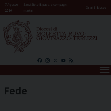
Skip
7 Agosto
Santi Sisto II, papa, e compagni,
to
Orari S. Messe
2026
martiri
content
Facebook
Instagram
X
YouTube
Feed
Fede