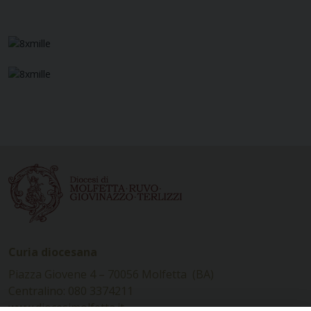
Curia diocesana
Piazza Giovene 4 – 70056 Molfetta (BA)
Centralino: 080 3374211
www.diocesimolfetta.it –