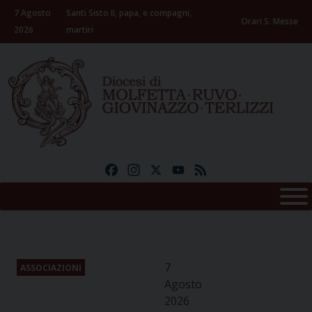
Skip
7 Agosto
Santi Sisto II, papa, e compagni,
to
Orari S. Messe
2026
martiri
content
Facebook
Instagram
X
YouTube
Feed
7
ASSOCIAZIONI
Agosto
2026