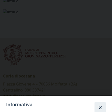
Curia diocesana
Piazza Giovene 4 – 70056 Molfetta (BA)
Centralino: 080 3374211
www.diocesimolfetta.it –
diocesimolfetta@pec.chiesacattolica.it
Informativa