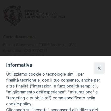
Curia diocesana
Piazza Giovene 4 – 70056 Molfetta (BA)
Centralino: 080 3374211
www.diocesimolfetta.it –
diocesimolfetta@pec.chiesacattolica.it
Informativa
Utilizziamo cookie o tecnologie simili per
Ufficio Comunicazioni sociali
finalità tecniche e, con il tuo consenso, anche per
altre finalità ("interazioni e funzionalità semplici",
Piazza Giovene 4 – 70056 Molfetta (BA)
"miglioramento dell'esperienza", "misurazione" e
comunicazionisociali@diocesimolfetta.it
"targeting e pubblicità") come specificato nella
cookie policy.
Cliccando su "accetta" acconsenti all'utilizzo dei