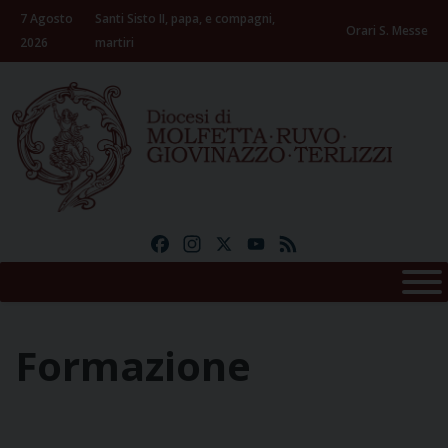
Skip
7 Agosto
Santi Sisto II, papa, e compagni,
to
Orari S. Messe
2026
martiri
content
Facebook
Instagram
X
YouTube
Feed
Formazione