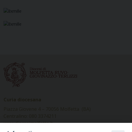
Curia diocesana
Piazza Giovene 4 – 70056 Molfetta (BA)
Centralino: 080 3374211
www.diocesimolfetta.it –
diocesimolfetta@pec.chiesacattolica.it