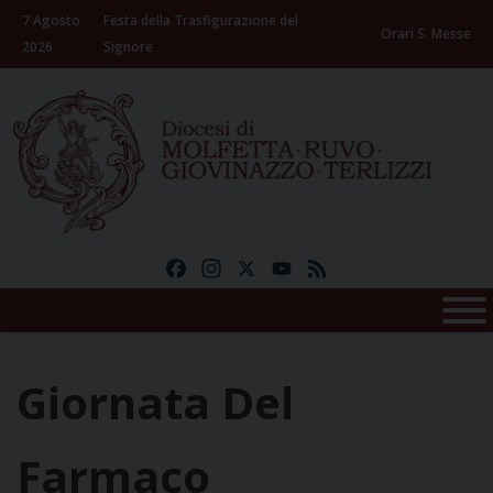
Skip
7 Agosto
Festa della Trasfigurazione del
to
Orari S. Messe
2026
Signore
content
Facebook
Instagram
X
YouTube
Feed
Giornata Del
Farmaco