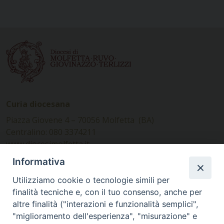
Curia diocesana
Piazza Giovene 4 – 70056 Molfetta (BA)
Centralino: 080 3374211
www.diocesimolfetta.it –
diocesimolfetta@pec.chiesacattolica.it
Informativa
Utilizziamo cookie o tecnologie simili per
Ufficio Comunicazioni sociali
finalità tecniche e, con il tuo consenso, anche per
altre finalità ("interazioni e funzionalità semplici",
Piazza Giovene 4 – 70056 Molfetta (BA)
"miglioramento dell'esperienza", "misurazione" e
comunicazionisociali@diocesimolfetta.it