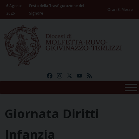
Skip
6 Agosto
Festa della Trasfigurazione del
to
Orari S. Messe
2026
Signore
content
Facebook
Instagram
X
YouTube
Feed
Giornata Diritti
Infanzia