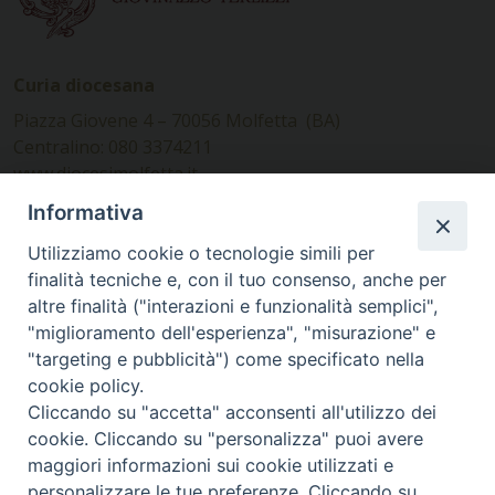
Curia diocesana
Piazza Giovene 4 – 70056 Molfetta (BA)
Centralino: 080 3374211
www.diocesimolfetta.it –
diocesimolfetta@pec.chiesacattolica.it
Informativa
Utilizziamo cookie o tecnologie simili per
Ufficio Comunicazioni sociali
finalità tecniche e, con il tuo consenso, anche per
altre finalità ("interazioni e funzionalità semplici",
Piazza Giovene 4 – 70056 Molfetta (BA)
"miglioramento dell'esperienza", "misurazione" e
comunicazionisociali@diocesimolfetta.it
"targeting e pubblicità") come specificato nella
cookie policy.
Cliccando su "accetta" acconsenti all'utilizzo dei
SEGUICI SU
cookie. Cliccando su "personalizza" puoi avere
Facebook
Instagram
X
YouTube
Feed
maggiori informazioni sui cookie utilizzati e
personalizzare le tue preferenze. Cliccando su