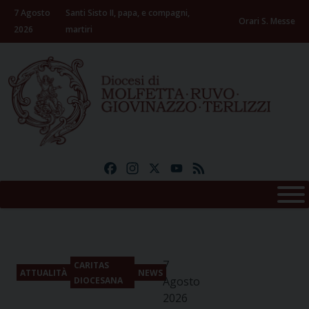
Skip
7 Agosto
Santi Sisto II, papa, e compagni,
to
Orari S. Messe
2026
martiri
content
Facebook
Instagram
X
YouTube
Feed
7
CARITAS
ATTUALITÀ
NEWS
Agosto
DIOCESANA
2026