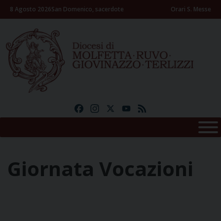
Skip
8 Agosto 2026
San Domenico, sacerdote
Orari S. Messe
to
content
Facebook
Instagram
X
YouTube
Feed
Giornata Vocazioni