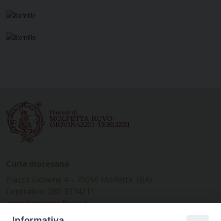
Curia diocesana
Piazza Giovene 4 – 70056 Molfetta (BA)
Centralino: 080 3374211
www.diocesimolfetta.it –
diocesimolfetta@pec.chiesacattolica.it
Informativa