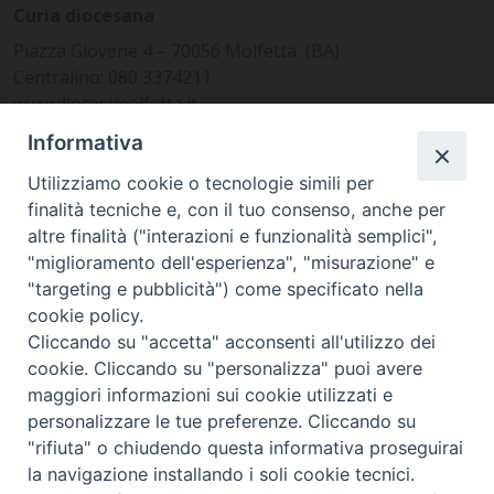
Curia diocesana
Piazza Giovene 4 – 70056 Molfetta (BA)
Centralino: 080 3374211
www.diocesimolfetta.it –
diocesimolfetta@pec.chiesacattolica.it
Informativa
Utilizziamo cookie o tecnologie simili per
Ufficio Comunicazioni sociali
finalità tecniche e, con il tuo consenso, anche per
altre finalità ("interazioni e funzionalità semplici",
Piazza Giovene 4 – 70056 Molfetta (BA)
"miglioramento dell'esperienza", "misurazione" e
comunicazionisociali@diocesimolfetta.it
"targeting e pubblicità") come specificato nella
cookie policy.
Cliccando su "accetta" acconsenti all'utilizzo dei
SEGUICI SU
cookie. Cliccando su "personalizza" puoi avere
Facebook
Instagram
X
YouTube
Feed
maggiori informazioni sui cookie utilizzati e
personalizzare le tue preferenze. Cliccando su
Privacy Policy - trasparenza
"rifiuta" o chiudendo questa informativa proseguirai
la navigazione installando i soli cookie tecnici.