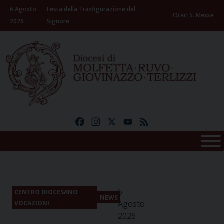
Skip
6 Agosto
Festa della Trasfigurazione del
to
Orari S. Messe
2026
Signore
content
Facebook
Instagram
X
YouTube
Feed
6
CENTRO DIOCESANO
NEWS
Agosto
VOCAZIONI
2026