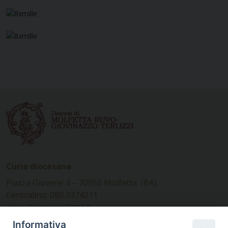
Curia diocesana
Piazza Giovene 4 – 70056 Molfetta (BA)
Centralino: 080 3374211
www.diocesimolfetta.it –
diocesimolfetta@pec.chiesacattolica.it
Informativa