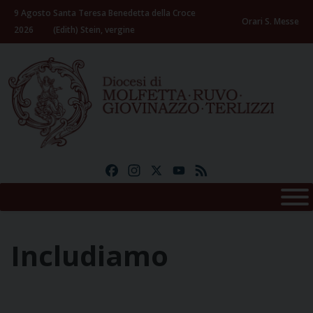
Skip
9 Agosto
Santa Teresa Benedetta della Croce
to
Orari S. Messe
2026
(Edith) Stein, vergine
content
Facebook
Instagram
X
YouTube
Feed
Includiamo