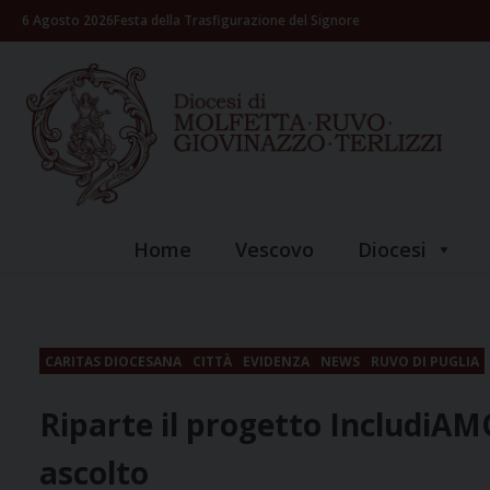
Skip
6 Agosto 2026
Festa della Trasfigurazione del Signore
to
content
Home
Vescovo
Diocesi
CARITAS DIOCESANA
CITTÀ
EVIDENZA
NEWS
RUVO DI PUGLIA
Riparte il progetto IncludiAM
ascolto