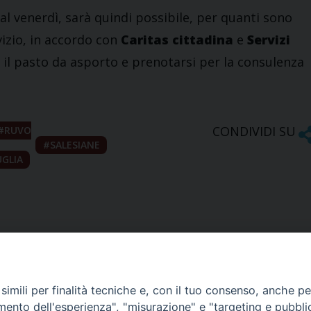
 al venerdì, sarà quindi possibile, per quanti sono
vizio, in accordo con
Caritas cittadina
e
Servizi
re il pasto da asporto e prenotarsi per la consulenza
CONDIVIDI SU
RUVO
SALESIANE
UGLIA
imili per finalità tecniche e, con il tuo consenso, anche per 
amento dell'esperienza", "misurazione" e "targeting e pubbli