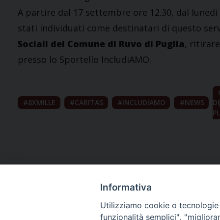
A partire dal 17 settembre ore 12.30, dal lunedì
stati individuati come destinatari di questo ser
Sociali del Comune di Ruvo di Puglia
, ritira
presso lo Sportello IncludiAMO.
8XMILLE
CARITAS
INCLUDIAMO
NEWS
DI
P
Informativa
Utilizziamo cookie o tecnologie s
funzionalità semplici", "miglior