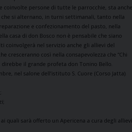
e coinvolte persone di tutte le parrocchie, sta anch
che si alternano, in turni settimanali, tanto nella
preparazione e confezionamento del pasto, nella
nella casa di don Bosco non è pensabile che siano
ti coinvolgerà nel servizio anche gli allievi del
… che cresceranno così nella consapevolezza che “Chi
e direbbe il grande profeta don Tonino Bello.
re, nel salone dell’istituto S. Cuore (Corso Jatta)
;
i;
ai quali sarà offerto un Apericena a cura degli alliev