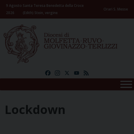
Skip
9 Agosto
Santa Teresa Benedetta della Croce
to
Orari S. Messe
2026
(Edith) Stein, vergine
content
Facebook
Instagram
X
YouTube
Feed
Lockdown