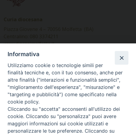
Curia diocesana
Piazza Giovene 4 – 70056 Molfetta (BA)
Centralino: 080 3374211
www.diocesimolfetta.it –
diocesimolfetta@pec.chiesacattolica.it
Informativa
Utilizziamo cookie o tecnologie simili per
Ufficio Comunicazioni sociali
finalità tecniche e, con il tuo consenso, anche per
altre finalità ("interazioni e funzionalità semplici",
Piazza Giovene 4 – 70056 Molfetta (BA)
"miglioramento dell'esperienza", "misurazione" e
comunicazionisociali@diocesimolfetta.it
"targeting e pubblicità") come specificato nella
cookie policy.
Cliccando su "accetta" acconsenti all'utilizzo dei
SEGUICI SU
cookie. Cliccando su "personalizza" puoi avere
Facebook
Instagram
X
YouTube
Feed
maggiori informazioni sui cookie utilizzati e
personalizzare le tue preferenze. Cliccando su