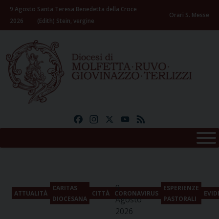
Skip
9 Agosto
Santa Teresa Benedetta della Croce
to
Orari S. Messe
2026
(Edith) Stein, vergine
content
Facebook
Instagram
X
YouTube
Feed
9
CARITAS
ESPERIENZE
ATTUALITÀ
CITTÀ
CORONAVIRUS
EVID
Agosto
DIOCESANA
PASTORALI
2026