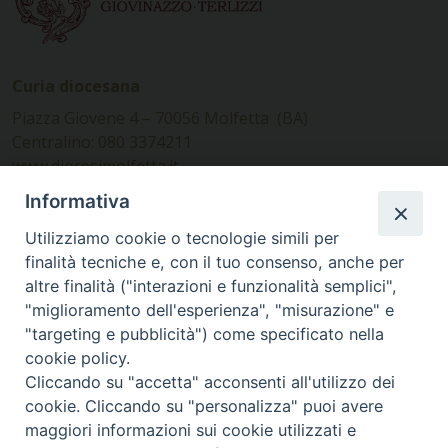
Curia diocesana
Piazza Giovene 4 – 70056 Molfetta (BA)
Centralino: 080 3374211
www.diocesimolfetta.it –
diocesimolfetta@pec.chiesacattolica.it
Informativa
Utilizziamo cookie o tecnologie simili per
Ufficio Comunicazioni sociali
finalità tecniche e, con il tuo consenso, anche per
altre finalità ("interazioni e funzionalità semplici",
Piazza Giovene 4 – 70056 Molfetta (BA)
"miglioramento dell'esperienza", "misurazione" e
comunicazionisociali@diocesimolfetta.it
"targeting e pubblicità") come specificato nella
cookie policy.
Cliccando su "accetta" acconsenti all'utilizzo dei
SEGUICI SU
cookie. Cliccando su "personalizza" puoi avere
Facebook
Instagram
X
YouTube
Feed
maggiori informazioni sui cookie utilizzati e