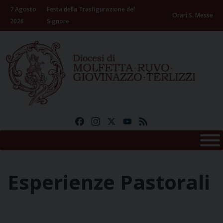
Skip
7 Agosto
Festa della Trasfigurazione del
to
Orari S. Messe
2026
Signore
content
Facebook
Instagram
X
YouTube
Feed
Esperienze Pastorali