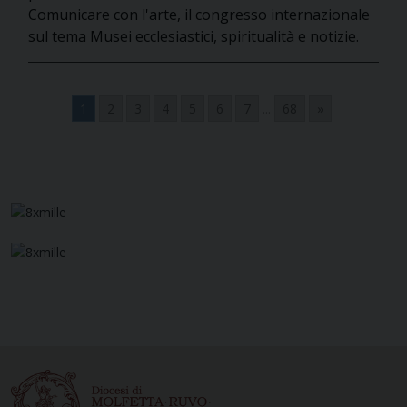
Comunicare con l'arte, il congresso internazionale
sul tema Musei ecclesiastici, spiritualità e notizie.
1
2
3
4
5
6
7
...
68
»
Navigazione
articoli