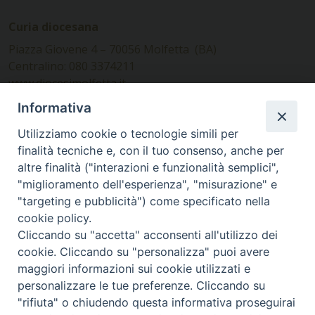
Curia diocesana
Piazza Giovene 4 – 70056 Molfetta (BA)
Centralino: 080 3374211
www.diocesimolfetta.it –
diocesimolfetta@pec.chiesacattolica.it
Informativa
Utilizziamo cookie o tecnologie simili per
Ufficio Comunicazioni sociali
finalità tecniche e, con il tuo consenso, anche per
altre finalità ("interazioni e funzionalità semplici",
Piazza Giovene 4 – 70056 Molfetta (BA)
"miglioramento dell'esperienza", "misurazione" e
comunicazionisociali@diocesimolfetta.it
"targeting e pubblicità") come specificato nella
cookie policy.
Cliccando su "accetta" acconsenti all'utilizzo dei
SEGUICI SU
cookie. Cliccando su "personalizza" puoi avere
Facebook
Instagram
X
YouTube
Feed
maggiori informazioni sui cookie utilizzati e
personalizzare le tue preferenze. Cliccando su
Privacy Policy - trasparenza
"rifiuta" o chiudendo questa informativa proseguirai