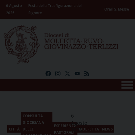
Skip
6 Agosto
Festa della Trasfigurazione del
to
Orari S. Messe
2026
Signore
content
Facebook
Instagram
X
YouTube
Feed
6
CONSULTA
Agosto
DIOCESANA
ESPERIENZE
CITTÀ
DELLE
MOLFETTA
NEWS
2026
PASTORALI