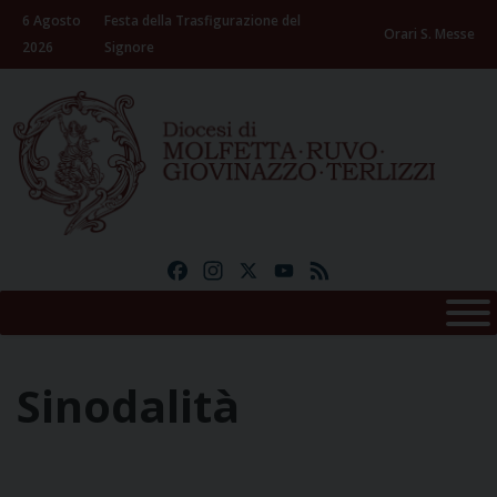
Skip
6 Agosto
Festa della Trasfigurazione del
to
Orari S. Messe
2026
Signore
content
Facebook
Instagram
X
YouTube
Feed
Sinodalità